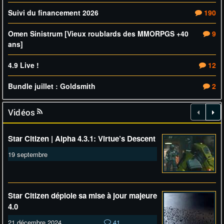
Suivi du financement 2026
190
Omen Sinistrum [Vieux roublards des MMORPGS +40
9
ans]
4.9 Live !
12
Bundle juillet : Goldsmith
2
Vidéos
Star Citizen | Alpha 4.3.1: Virtue’s Descent
19 septembre
Star Citizen déploie sa mise à jour majeure
4.0
21 décembre 2024
41