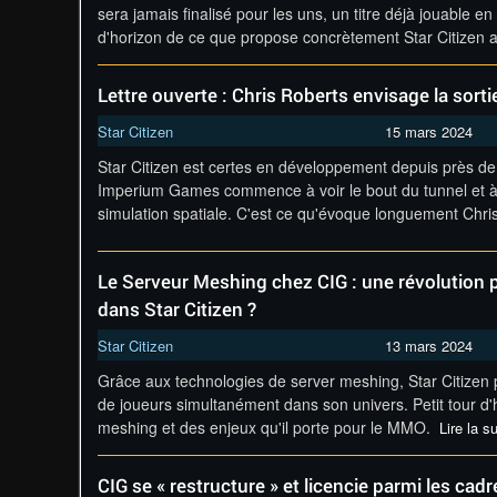
sera jamais finalisé pour les uns, un titre déjà jouable e
d'horizon de ce que propose concrètement Star Citizen a
Lettre ouverte : Chris Roberts envisage la sortie
Star Citizen
15 mars 2024
Star Citizen est certes en développement depuis près de
Imperium Games commence à voir le bout du tunnel et à 
simulation spatiale. C'est ce qu'évoque longuement Chri
Le Serveur Meshing chez CIG : une révolution p
dans Star Citizen ?
Star Citizen
13 mars 2024
Grâce aux technologies de server meshing, Star Citizen
de joueurs simultanément dans son univers. Petit tour d'h
meshing et des enjeux qu'il porte pour le MMO.
Lire la su
CIG se « restructure » et licencie parmi les cadr