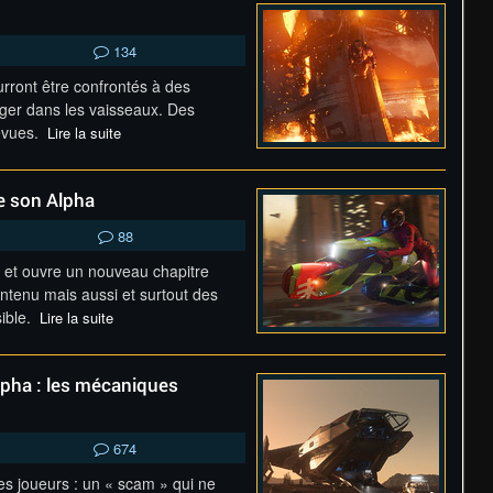
134
urront être confrontés à des
ager dans les vaisseaux. Des
révues.
Lire la suite
de son Alpha
88
e et ouvre un nouveau chapitre
ntenu mais aussi et surtout des
sible.
Lire la suite
Alpha : les mécaniques
674
les joueurs : un « scam » qui ne