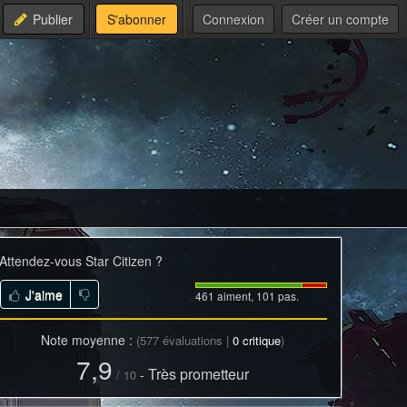
Publier
S'abonner
Connexion
Créer un compte
Attendez-vous
Star Citizen
?
J'aime
461 aiment, 101 pas.
Note moyenne :
(
577
évaluations |
0
critique
)
7,9
Très prometteur
-
/
10