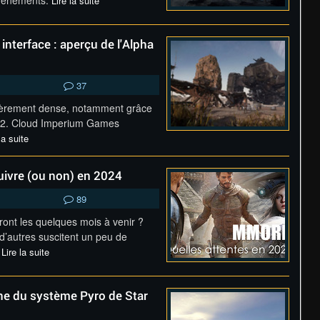
 événements.
Lire la suite
interface : aperçu de l'Alpha
37
ulièrement dense, notamment grâce
n 42. Cloud Imperium Games
la suite
ivre (ou non) en 2024
89
nt les quelques mois à venir ?
 d’autres suscitent un peu de
?
Lire la suite
ne du système Pyro de Star